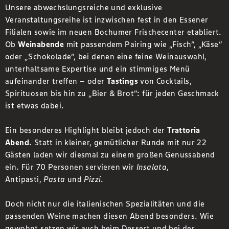
Unsere abwechslungsreiche und exklusive
Veranstaltungsreihe ist inzwischen fest in den Essener
Filialen sowie im neuen Bochumer Frischecenter etabliert.
Ob
Weinabende
mit passendem Pairing wie „Fisch“, „Käse“
oder „Schokolade“, bei denen eine feine Weinauswahl,
unterhaltsame Expertise und ein stimmiges Menü
aufeinander treffen – oder
Tastings
von Cocktails,
Spirituosen bis hin zu „Bier & Brot“: für jeden Geschmack
ist etwas dabei.
Ein besonderes Highlight bleibt jedoch der
Trattoria
Abend
. Statt in kleiner, gemütlicher Runde mit nur 22
Gästen laden wir diesmal zu einem großen Genussabend
ein. Für 70 Personen servieren wir
Insalata
,
Antipasti,
Pasta
und
Pizzi
.
Doch nicht nur die italienischen Spezialitäten und die
passenden Weine machen diesen Abend besonders. Wie
gewohnt setzen wir auch beim Dessert und bei der